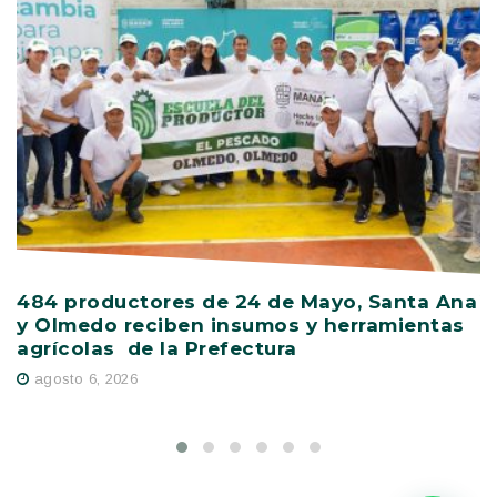
484 productores de 24 de Mayo, Santa Ana
V
y Olmedo reciben insumos y herramientas
C
agrícolas de la Prefectura
D
agosto 6, 2026