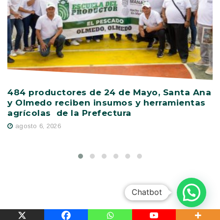
484 productores de 24 de Mayo, Santa Ana
V
y Olmedo reciben insumos y herramientas
C
agrícolas de la Prefectura
D
agosto 6, 2026
Chatbot