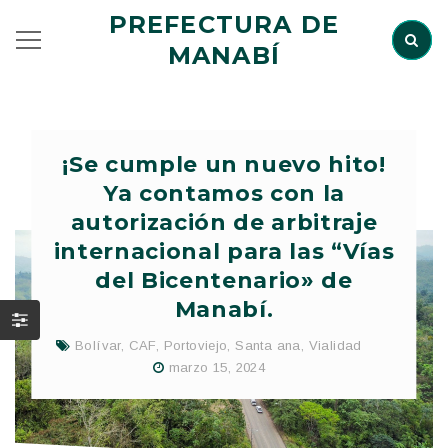
PREFECTURA DE
MANABÍ
¡Se cumple un nuevo hito!
Ya contamos con la
autorización de arbitraje
internacional para las “Vías
del Bicentenario» de
Manabí.
Bolívar
,
CAF
,
Portoviejo
,
Santa ana
,
Vialidad
marzo 15, 2024