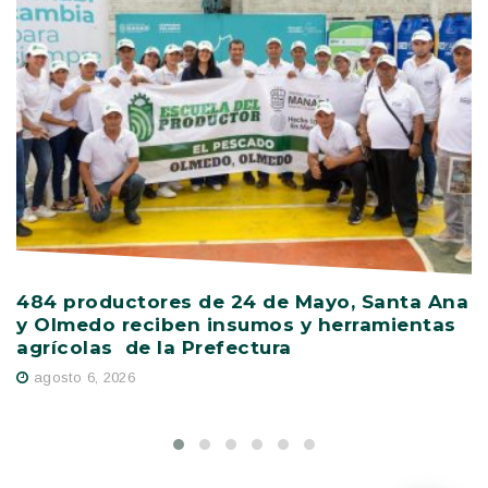
484 productores de 24 de Mayo, Santa Ana
V
y Olmedo reciben insumos y herramientas
c
agrícolas de la Prefectura
s
agosto 6, 2026