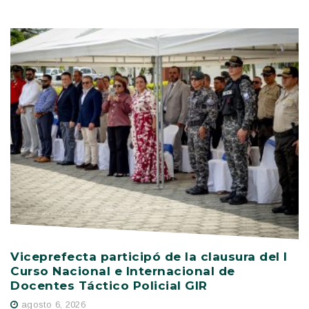
Viceprefecta participó de la clausura del I
P
Curso Nacional e Internacional de
s
Docentes Táctico Policial GIR
E
agosto 6, 2026