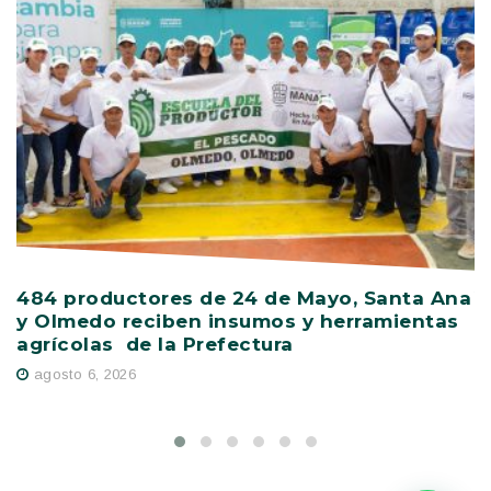
484 productores de 24 de Mayo, Santa Ana
V
y Olmedo reciben insumos y herramientas
C
agrícolas de la Prefectura
D
agosto 6, 2026