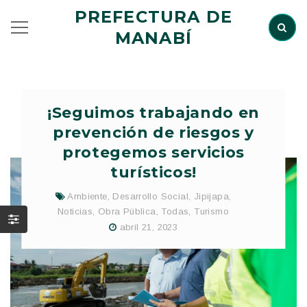
PREFECTURA DE
MANABÍ
¡Seguimos trabajando en
prevención de riesgos y
protegemos servicios
turísticos!
Ambiente
,
Desarrollo Social
,
Jipijapa
,
Noticias
,
Obra Pública
,
Todas
,
Turismo
abril 21, 2023