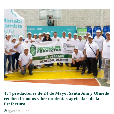
484 productores de 24 de Mayo, Santa Ana y Olmedo
V
reciben insumos y herramientas agrícolas de la
N
Prefectura
P
agosto 6, 2026