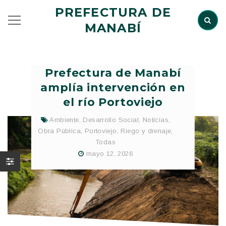
PREFECTURA DE
MANABÍ
Prefectura de Manabí
amplía intervención en
el río Portoviejo
Ambiente
,
Desarrollo Social
,
Noticias
,
Obra Pública
,
Portoviejo
,
Riego y drenaje
,
Todas
mayo 12, 2026