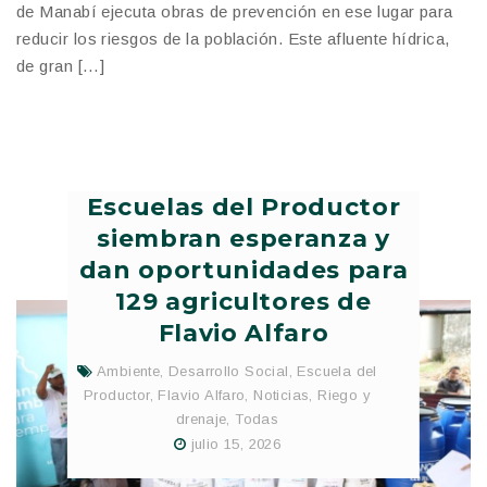
de Manabí ejecuta obras de prevención en ese lugar para
reducir los riesgos de la población. Este afluente hídrica,
de gran […]
Escuelas del Productor
siembran esperanza y
dan oportunidades para
129 agricultores de
Flavio Alfaro
Ambiente
,
Desarrollo Social
,
Escuela del
Productor
,
Flavio Alfaro
,
Noticias
,
Riego y
drenaje
,
Todas
julio 15, 2026