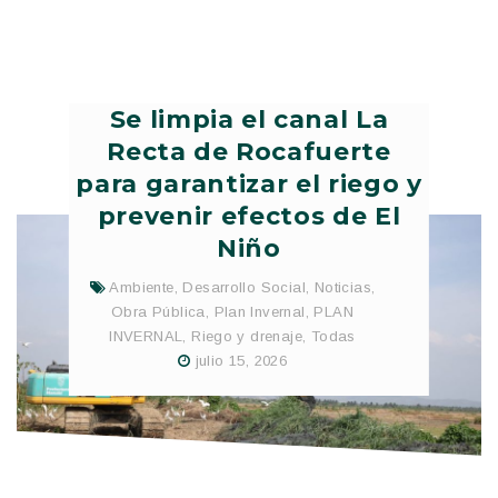
Se limpia el canal La
Recta de Rocafuerte
para garantizar el riego y
prevenir efectos de El
Niño
Ambiente
,
Desarrollo Social
,
Noticias
,
Obra Pública
,
Plan Invernal
,
PLAN
INVERNAL
,
Riego y drenaje
,
Todas
julio 15, 2026