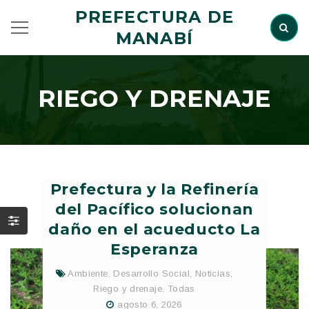
PREFECTURA DE
MANABÍ
RIEGO Y DRENAJE
Prefectura y la Refinería
del Pacífico solucionan
daño en el acueducto La
Esperanza
Ambiente
,
Desarrollo Social
,
Noticias
,
Riego y drenaje
,
Todas
agosto 6, 2026