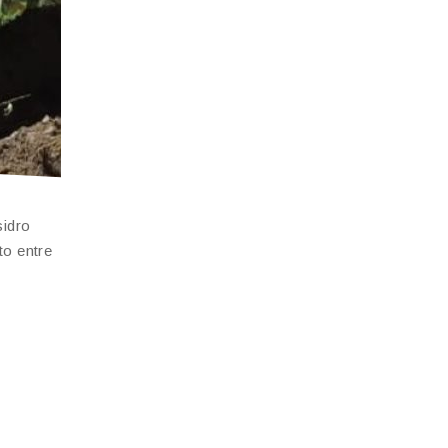
sidro
to entre