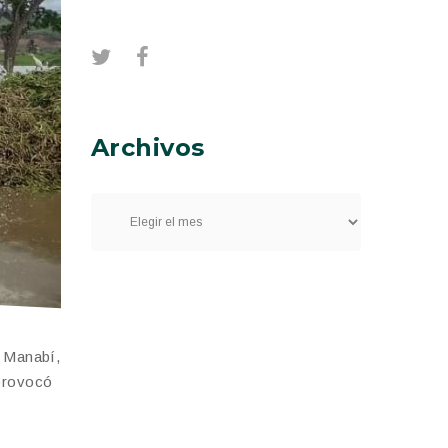
Archivos
e Manabí,
 provocó