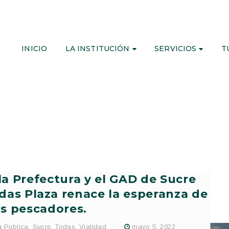
INICIO
LA INSTITUCIÓN
SERVICIOS
T
la Prefectura y el GAD de Sucre
das Plaza renace la esperanza de
os pescadores.
 Pública
,
Sucre
,
Todas
,
Vialidad
mayo 5, 2022