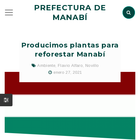
PREFECTURA DE
MANABÍ
Producimos plantas para
reforestar Manabí
Ambiente
,
Flavio Alfaro
,
Novillo
enero 27, 2021