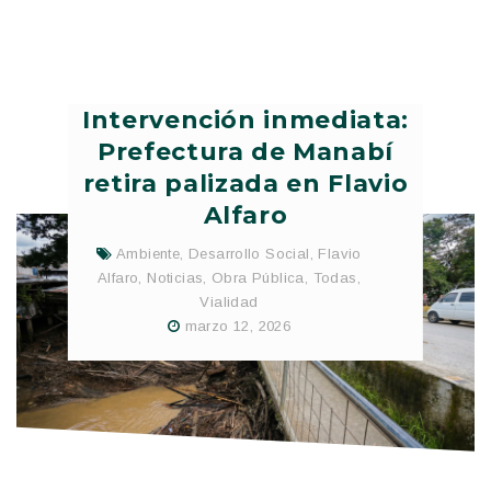
Intervención inmediata:
Prefectura de Manabí
retira palizada en Flavio
Alfaro
Ambiente
,
Desarrollo Social
,
Flavio
Alfaro
,
Noticias
,
Obra Pública
,
Todas
,
Vialidad
marzo 12, 2026