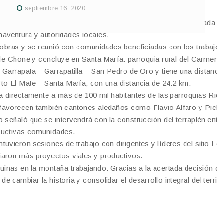
s
septiembre 16, 2020
entro Norte, que conecta Chone y El Carmen, fue inspeccionada 
naventura y autoridades locales.
s obras y se reunió con comunidades beneficiadas con los trabaj
 de Chone y concluye en Santa María, parroquia rural del Carmen
 Garrapata – Garrapatilla – San Pedro de Oro y tiene una distan
to El Mate – Santa María, con una distancia de 24.2 km.
a directamente a más de 100 mil habitantes de las parroquias Ri
 favorecen también cantones aledaños como Flavio Alfaro y Pic
 señaló que se intervendrá con la construcción del terraplén ent
ductivas comunidades.
uvieron sesiones de trabajo con dirigentes y líderes del sitio 
iaron más proyectos viales y productivos.
inas en la montaña trabajando. Gracias a la acertada decisión 
cambiar la historia y consolidar el desarrollo integral del terri