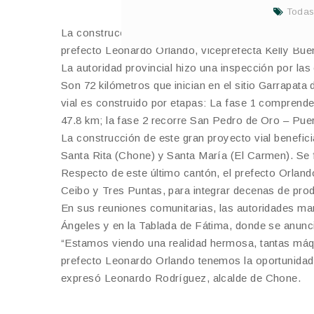
Toda
La construcción del gran Eje de Integración Vial C
prefecto Leonardo Orlando, viceprefecta Kelly Bue
La autoridad provincial hizo una inspección por la
Son 72 kilómetros que inician en el sitio Garrapata
vial es construido por etapas: La fase 1 comprende
47.8 km; la fase 2 recorre San Pedro de Oro – Puer
La construcción de este gran proyecto vial benefici
Santa Rita (Chone) y Santa María (El Carmen). Se
Respecto de este último cantón, el prefecto Orlando
Ceibo y Tres Puntas, para integrar decenas de pro
En sus reuniones comunitarias, las autoridades mant
Ángeles y en la Tablada de Fátima, donde se anunc
“Estamos viendo una realidad hermosa, tantas máqu
prefecto Leonardo Orlando tenemos la oportunidad de 
expresó Leonardo Rodríguez, alcalde de Chone.