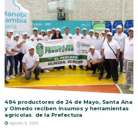
484 productores de 24 de Mayo, Santa Ana
V
y Olmedo reciben insumos y herramientas
C
agrícolas de la Prefectura
D
agosto 6, 2026