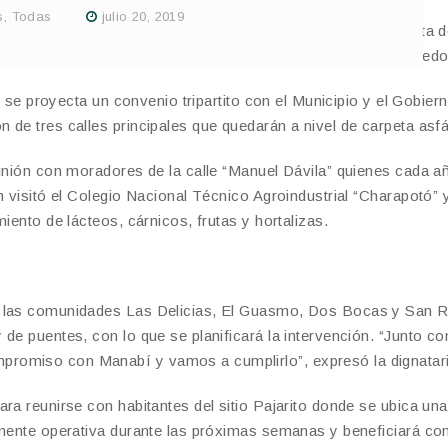
s
,
Todas
julio 20, 2019
ipales necesidades y planificar la intervención, la viceprefecta 
ó el recorrido por comunidades de los cantones Sucre y Olmedo
se proyecta un convenio tripartito con el Municipio y el Gobier
de tres calles principales que quedarán a nivel de carpeta asfál
eunión con moradores de la calle “Manuel Dávila” quienes cada a
n visitó el Colegio Nacional Técnico Agroindustrial “Charapotó” 
iento de lácteos, cárnicos, frutas y hortalizas.
e las comunidades Las Delicias, El Guasmo, Dos Bocas y San 
de puentes, con lo que se planificará la intervención. “Junto co
romiso con Manabí y vamos a cumplirlo”, expresó la dignatari
ra reunirse con habitantes del sitio Pajarito donde se ubica un
lmente operativa durante las próximas semanas y beneficiará con