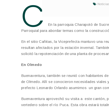
C
Noticia
on el propósito de conocer las princ
Manabí, Kelly Buenaventura, realiz
En la parroquia Charapotó de Sucre 
Parroquial para abordar temas como la construcción 
En el sitio Cañitas, la Viceprefecta mantuvo una r
resultan afectados por la estación invernal. Tambié
solicitó la repotenciación de una planta de procesam
En Olmedo
Buenaventura, también se reunió con habitantes d
de Olmedo. Allí se conocieron necesidades viales y 
prefecto Leonardo Orlando asumimos un gran comp
Buenaventura aprovechó su visita a este cantón, pa
vertedero sobre el río Puca. Esta obra estará tota