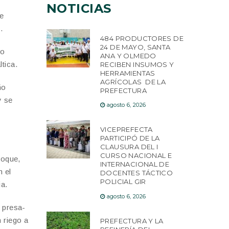
NOTICIAS
de
.
484 PRODUCTORES DE
24 DE MAYO, SANTA
no
ANA Y OLMEDO
tica.
RECIBEN INSUMOS Y
HERRAMIENTAS
AGRÍCOLAS DE LA
ño
PREFECTURA
y se
agosto 6, 2026
VICEPREFECTA
PARTICIPÓ DE LA
CLAUSURA DEL I
CURSO NACIONAL E
Roque,
INTERNACIONAL DE
n el
DOCENTES TÁCTICO
POLICIAL GIR
a.
agosto 6, 2026
a presa-
 riego a
PREFECTURA Y LA