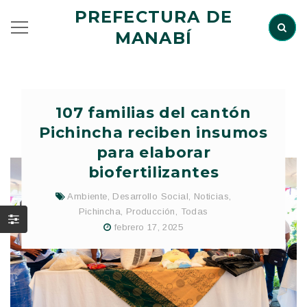
PREFECTURA DE
MANABÍ
107 familias del cantón
Pichincha reciben insumos
para elaborar
biofertilizantes
Ambiente
,
Desarrollo Social
,
Noticias
,
Pichincha
,
Producción
,
Todas
febrero 17, 2025