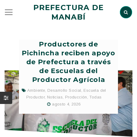
PREFECTURA DE
MANABÍ
Productores de
Pichincha reciben apoyo
de Prefectura a través
de Escuelas del
Productor Agrícola
Ambiente
,
Desarrollo Social
,
Escuela del
Productor
,
Noticias
,
Producción
,
Todas
agosto 4, 2026