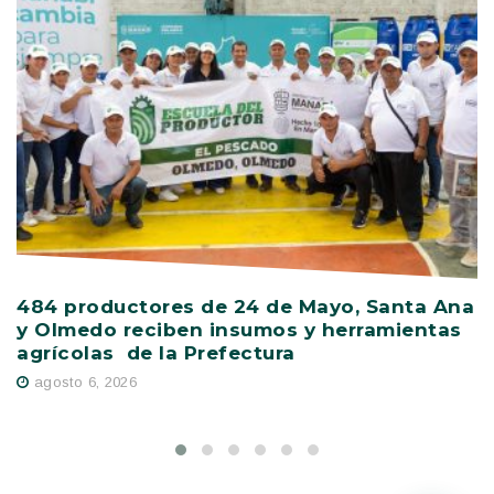
484 productores de 24 de Mayo, Santa Ana
V
y Olmedo reciben insumos y herramientas
C
agrícolas de la Prefectura
D
agosto 6, 2026