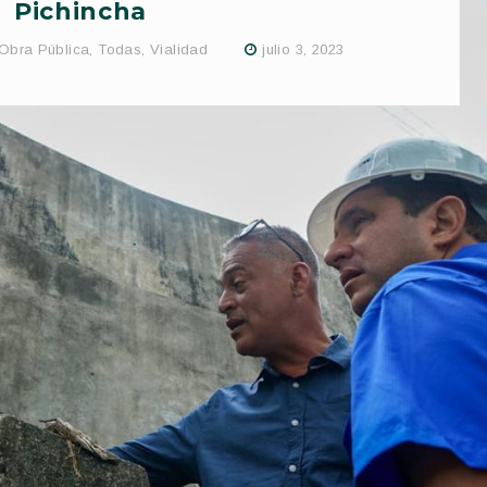
Pichincha
Obra Pública
,
Todas
,
Vialidad
julio 3, 2023