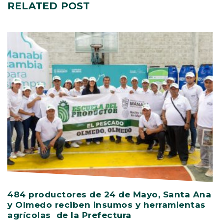
RELATED
POST
484 productores de 24 de Mayo, Santa Ana
V
y Olmedo reciben insumos y herramientas
C
agrícolas de la Prefectura
D