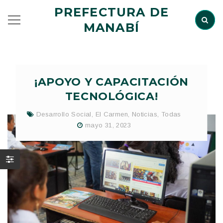
PREFECTURA DE
MANABÍ
¡APOYO Y CAPACITACIÓN
TECNOLÓGICA!
Desarrollo Social
,
El Carmen
,
Noticias
,
Todas
mayo 31, 2023