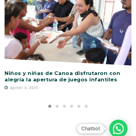
Niños y niñas de Canoa disfrutaron con
V
alegría la apertura de juegos infantiles
c
s
agosto 4, 2026
Chatbot