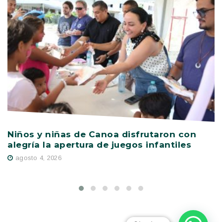
Niños y niñas de Canoa disfrutaron con
V
alegría la apertura de juegos infantiles
c
s
agosto 4, 2026