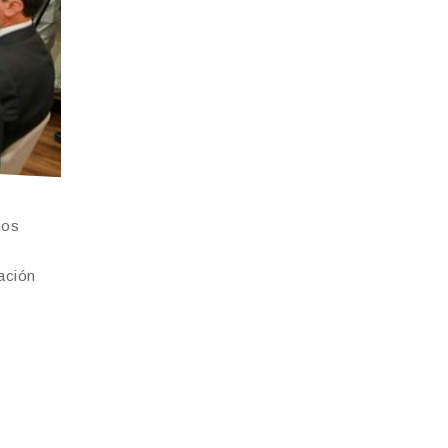
ios
ración