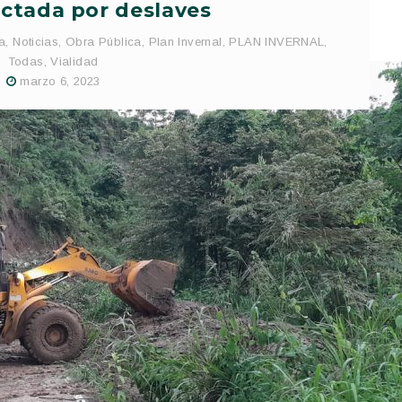
ectada por deslaves
a
,
Noticias
,
Obra Pública
,
Plan Invernal
,
PLAN INVERNAL
,
Todas
,
Vialidad
marzo 6, 2023