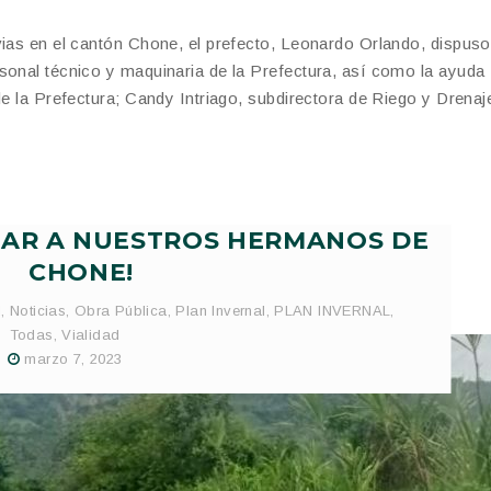
vias en el cantón Chone, el prefecto, Leonardo Orlando, dispuso
sonal técnico y maquinaria de la Prefectura, así como la ayuda
de la Prefectura; Candy Intriago, subdirectora de Riego y Drenaj
DAR A NUESTROS HERMANOS DE
CHONE!
l
,
Noticias
,
Obra Pública
,
Plan Invernal
,
PLAN INVERNAL
,
Todas
,
Vialidad
marzo 7, 2023