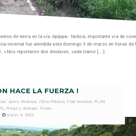
ntos de tierra en la vía Jipijapa- Noboa, importante vía de con
cia invernal fue atendida este domingo 5 de marzo en horas de l
bí. «Nos reportaron dos deslaves, cada tramo […]
ÓN HACE LA FUERZA !
ial
,
Junín
,
Noticias
,
Obra Pública
,
Plan Invernal
,
PLAN
AL
,
Riego y drenaje
,
Todas
marzo 6, 2023