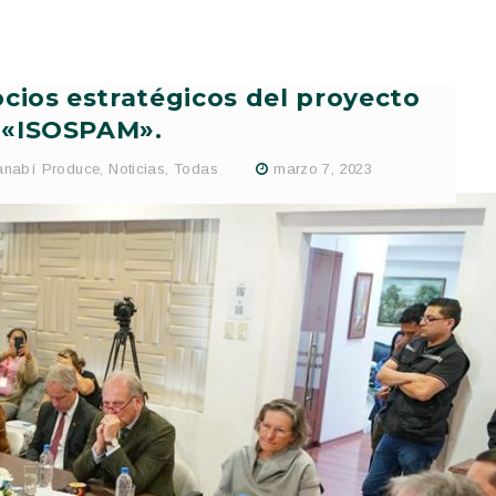
ocios estratégicos del proyecto
«ISOSPAM».
nabí Produce
,
Noticias
,
Todas
marzo 7, 2023