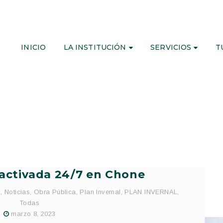
INICIO
LA INSTITUCIÓN
SERVICIOS
T
 activada 24/7 en Chone
l
,
Noticias
,
Obra Pública
,
Plan Invernal
,
PLAN INVERNAL
,
Todas
marzo 8, 2023