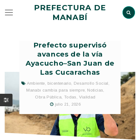
PREFECTURA DE
MANABÍ
Prefecto supervisó
avances de la vía
Ayacucho–San Juan de
Las Cucarachas
Ambiente
,
bicentenario
,
Desarrollo Social
,
Manabı cambia para siempre
,
Noticias
,
Obra Pública
,
Todas
,
Vialidad
julio 21, 2026