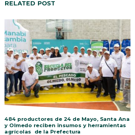
RELATED
POST
484 productores de 24 de Mayo, Santa Ana
V
y Olmedo reciben insumos y herramientas
C
agrícolas de la Prefectura
D