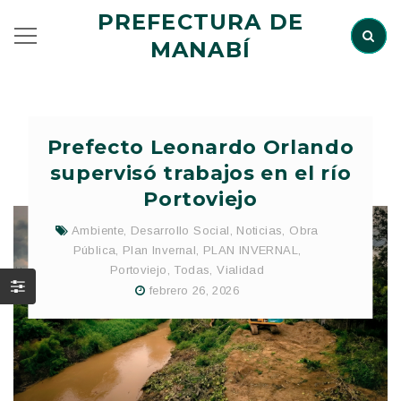
PREFECTURA DE
MANABÍ
Prefecto Leonardo Orlando
supervisó trabajos en el río
Portoviejo
Ambiente
,
Desarrollo Social
,
Noticias
,
Obra
Pública
,
Plan Invernal
,
PLAN INVERNAL
,
Portoviejo
,
Todas
,
Vialidad
febrero 26, 2026