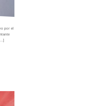
o por el
ntante
[…]