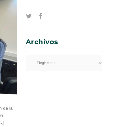
Archivos
n de la
en
…]