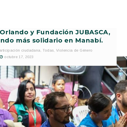
 Orlando y Fundación JUBASCA,
ndo más solidario en Manabí.
articipación ciudadana
,
Todas
,
Violencia de Género
octubre 17, 2023