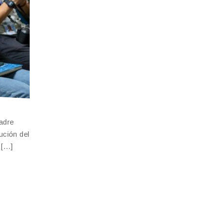
adre
ución del
 […]