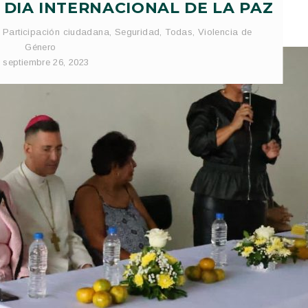
 DIA INTERNACIONAL DE LA PAZ
,
Participación ciudadana
,
Seguridad
,
Todas
,
Violencia de
Género
septiembre 26, 2023