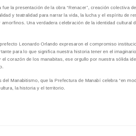
ue la presentación de la obra “Renacer”, creación colectiva de
ad y teatralidad para narrar la vida, la lucha y el espíritu de re
 amorfinos. Una verdadera celebración de la identidad cultural d
 el prefecto Leonardo Orlando expresaron el compromiso instituci
nte para lo que significa nuestra historia tener en el imaginari
y el corazón de los manabitas, ese orgullo por nuestra sólida id
o.
es del Manabitismo, que la Prefectura de Manabí celebra “en mo
ura, la historia y el territorio.