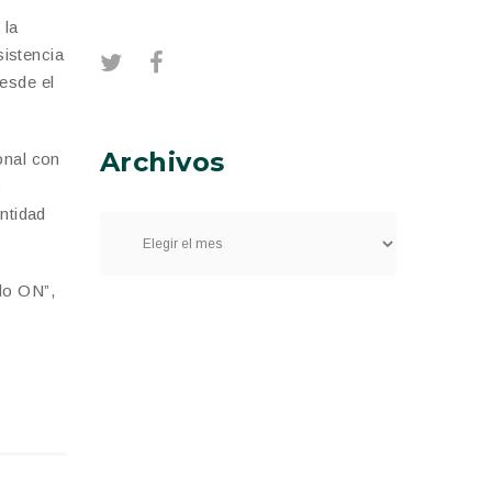
 la
sistencia
esde el
Archivos
onal con
o
entidad
do ON”,