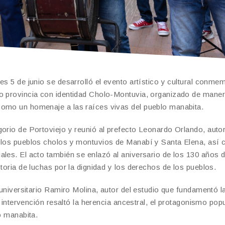
es 5 de junio se desarrolló el evento artístico y cultural conme
mo provincia con identidad Cholo-Montuvia, organizado de mane
como un homenaje a las raíces vivas del pueblo manabita.
gorio de Portoviejo y reunió al prefecto Leonardo Orlando, auto
e los pueblos cholos y montuvios de Manabí y Santa Elena, así
ales. El acto también se enlazó al aniversario de los 130 años d
toria de luchas por la dignidad y los derechos de los pueblos.
 universitario Ramiro Molina, autor del estudio que fundamentó l
u intervención resaltó la herencia ancestral, el protagonismo popu
o manabita.