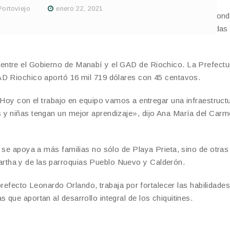
Portoviejo
enero 22, 2021
hico de Portoviejo, se levanta una moderna infraestructura don
«Lunita», que atiende a 45 niños y niñas en edades comprendidas 
entre el Gobierno de Manabí y el GAD de Riochico. La Prefectu
AD Riochico aportó 16 mil 719 dólares con 45 centavos.
 Hoy con el trabajo en equipo vamos a entregar una infraestruct
 y niñas tengan un mejor aprendizaje», dijo Ana María del Carm
 se apoya a más familias no sólo de Playa Prieta, sino de otras
tha y de las parroquias Pueblo Nuevo y Calderón.
 prefecto Leonardo Orlando, trabaja por fortalecer las habilidades
que aportan al desarrollo integral de los chiquitines.