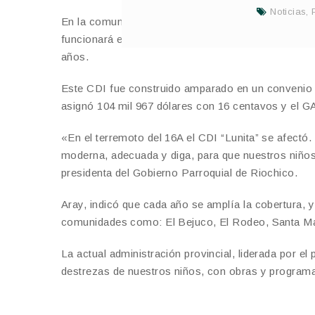
Noticias
,
En la comunidad Playa Prieta, de la parroquia Rioc
funcionará el Centro de Desarrollo Infantil (CDI) 
años.
Este CDI fue construido amparado en un convenio 
asignó 104 mil 967 dólares con 16 centavos y el G
«En el terremoto del 16A el CDI “Lunita” se afectó.
moderna, adecuada y diga, para que nuestros niños
presidenta del Gobierno Parroquial de Riochico.
Aray, indicó que cada año se amplía la cobertura, y
comunidades como: El Bejuco, El Rodeo, Santa Mar
La actual administración provincial, liderada por el
destrezas de nuestros niños, con obras y programas 