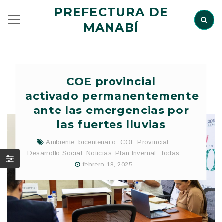
PREFECTURA DE
MANABÍ
COE provincial
activado permanentemente
ante las emergencias por
las fuertes lluvias
Ambiente
,
bicentenario
,
COE Provincial
,
Desarrollo Social
,
Noticias
,
Plan Invernal
,
Todas
febrero 18, 2025