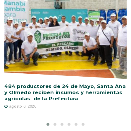
484 productores de 24 de Mayo, Santa Ana
V
y Olmedo reciben insumos y herramientas
C
agrícolas de la Prefectura
D
agosto 6, 2026