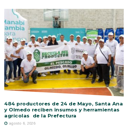
484 productores de 24 de Mayo, Santa Ana
V
y Olmedo reciben insumos y herramientas
C
agrícolas de la Prefectura
D
agosto 6, 2026