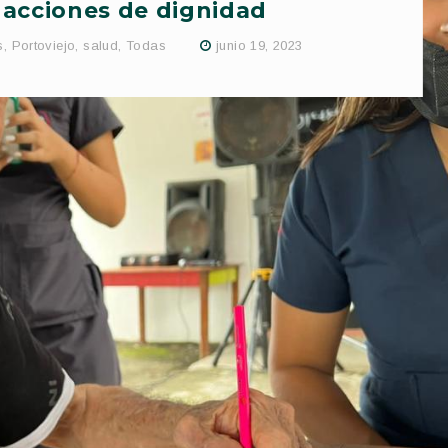
 acciones de dignidad
s
,
Portoviejo
,
salud
,
Todas
junio 19, 2023