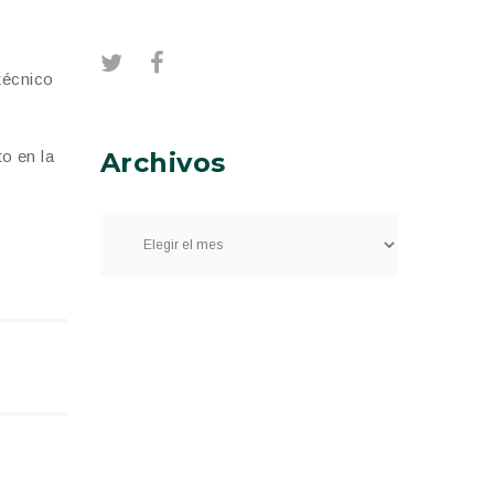
técnico
Archivos
o en la