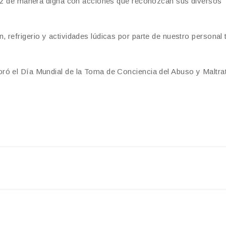
ejez de manera digna con acciones que reconozcan sus diversos
 refrigerio y actividades lúdicas por parte de nuestro personal 
ró el Día Mundial de la Toma de Conciencia del Abuso y Maltrat