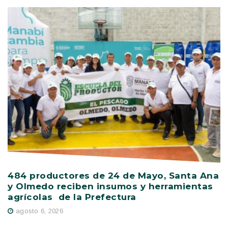
484 productores de 24 de Mayo, Santa Ana
V
y Olmedo reciben insumos y herramientas
C
agrícolas de la Prefectura
D
agosto 6, 2026