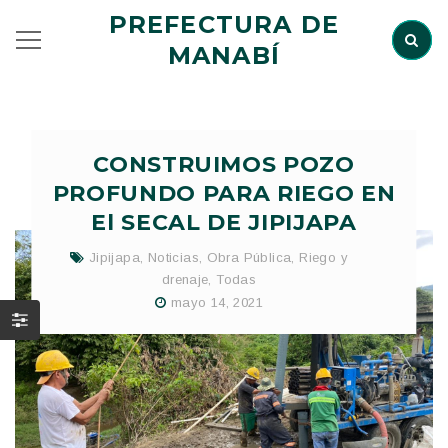
PREFECTURA DE
MANABÍ
CONSTRUIMOS POZO
PROFUNDO PARA RIEGO EN
El SECAL DE JIPIJAPA
Jipijapa
,
Noticias
,
Obra Pública
,
Riego y
drenaje
,
Todas
mayo 14, 2021