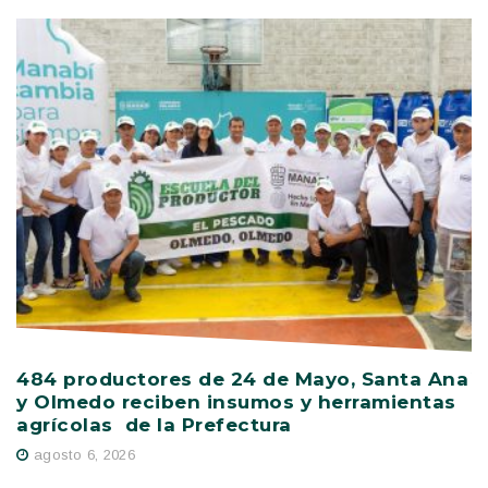
484 productores de 24 de Mayo, Santa Ana
V
y Olmedo reciben insumos y herramientas
C
agrícolas de la Prefectura
D
agosto 6, 2026