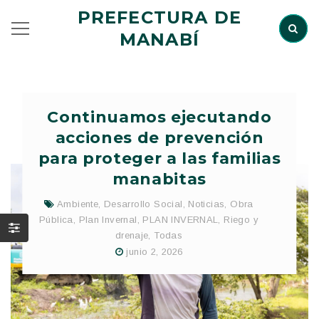
PREFECTURA DE
MANABÍ
Continuamos ejecutando
acciones de prevención
para proteger a las familias
manabitas
Ambiente
,
Desarrollo Social
,
Noticias
,
Obra
Pública
,
Plan Invernal
,
PLAN INVERNAL
,
Riego y
drenaje
,
Todas
junio 2, 2026