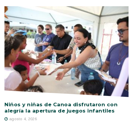
Niños y niñas de Canoa disfrutaron con
V
alegría la apertura de juegos infantiles
c
s
agosto 4, 2026