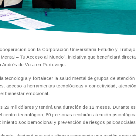
cooperación con la Corporación Universitaria Estudio y Trabaj
d Mental – Tu Acceso al Mundo”, iniciativa que beneficiará direc
a Andrés de Vera en Portoviejo.
a tecnología y fortalecer la salud mental de grupos de atención
es: acceso a herramientas tecnológicas y conectividad, atenció
del bienestar emocional.
los 29 mil dólares y tendrá una duración de 12 meses. Durante es
l centro tecnológico, 80 personas recibirán atención psicológic
lecimiento socioemocional y prevención de riesgos psicosociales
rlando, destacó que esta alianza representa una acción concret