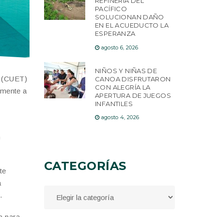
REFINERÍA DEL
PACÍFICO
SOLUCIONAN DAÑO
EN EL ACUEDUCTO LA
ESPERANZA
agosto 6, 2026
NIÑOS Y NIÑAS DE
o (CUET)
CANOA DISFRUTARON
CON ALEGRÍA LA
tamente a
APERTURA DE JUEGOS
INFANTILES
agosto 4, 2026
n
CATEGORÍAS
te
a
.
a para