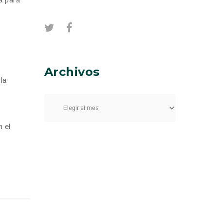
y
Archivos
la
n el