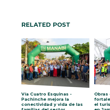
RELATED
POST
Vía Cuatro Esquinas -
Obras 
Pachinche mejora la
fortal
conectividad y vida de las
el tur
familias del sector
en Ja