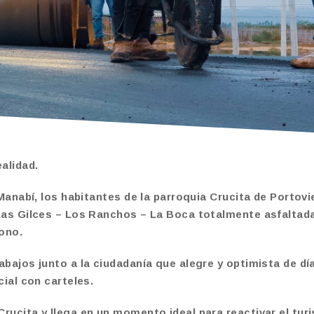
alidad.
Manabí, los habitantes de la parroquia Crucita de Portovi
Las Gilces – Los Ranchos – La Boca totalmente asfaltada
dono.
bajos junto a la ciudadanía que alegre y optimista de dí
ial con carteles.
rucita y llega en un momento ideal para reactivar el tur