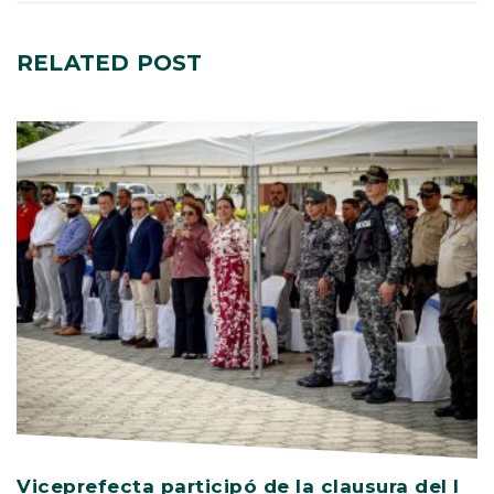
RELATED
POST
Viceprefecta participó de la clausura del I
P