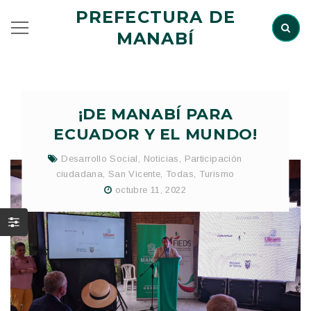
PREFECTURA DE
MANABÍ
¡DE MANABÍ PARA
ECUADOR Y EL MUNDO!
Desarrollo Social
,
Noticias
,
Participación
ciudadana
,
San Vicente
,
Todas
,
Turismo
octubre 11, 2022