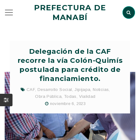
PREFECTURA DE
MANABÍ
Delegación de la CAF
recorre la vía Colón-Quimís
postulada para crédito de
financiamiento.
CAF
,
Desarrollo Social
,
Jipijapa
,
Noticias
,
Obra Pública
,
Todas
,
Vialidad
noviembre 6, 2023