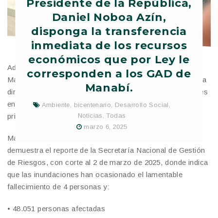
Presidente de la República,
Daniel Noboa Azín,
disponga la transferencia
inmediata de los recursos
económicos que por Ley le
Además solicitaron una reunión de trabajo al Primer
corresponden a los GAD de
Mandatario, con la finalidad de ser escuchados de manera
Manabí.
directa respecto de los principales problemas y soluciones
en beneficio del territorio y población de Manabí,
Ambiente
,
bicentenario
,
Desarrollo Social
,
principalmente por las afectaciones de la etapa invernal.
Noticias
,
Todas
marzo 6, 2025
Manabí es la provincia más afectada del Ecuador, así lo
demuestra el reporte de la Secretaría Nacional de Gestión
de Riesgos, con corte al 2 de marzo de 2025, donde indica
que las inundaciones han ocasionado el lamentable
fallecimiento de 4 personas y:
• 48.051 personas afectadas