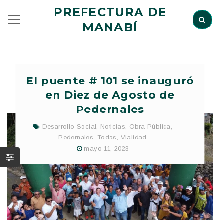
PREFECTURA DE
MANABÍ
El puente # 101 se inauguró
en Diez de Agosto de
Pedernales
Desarrollo Social
,
Noticias
,
Obra Pública
,
Pedernales
,
Todas
,
Vialidad
mayo 11, 2023