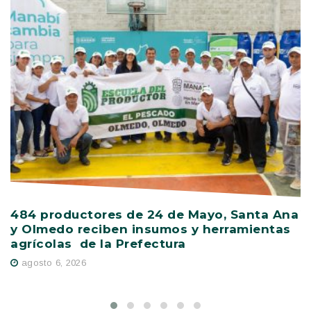
484 productores de 24 de Mayo, Santa Ana
V
y Olmedo reciben insumos y herramientas
C
agrícolas de la Prefectura
D
agosto 6, 2026