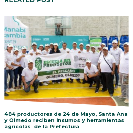
RELATED
POST
484 productores de 24 de Mayo, Santa Ana
V
y Olmedo reciben insumos y herramientas
C
agrícolas de la Prefectura
D