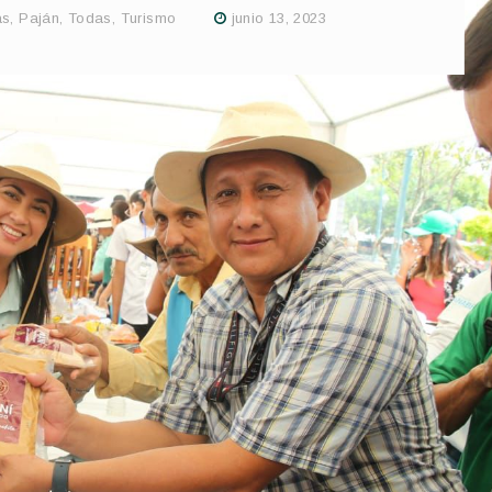
as
,
Paján
,
Todas
,
Turismo
junio 13, 2023