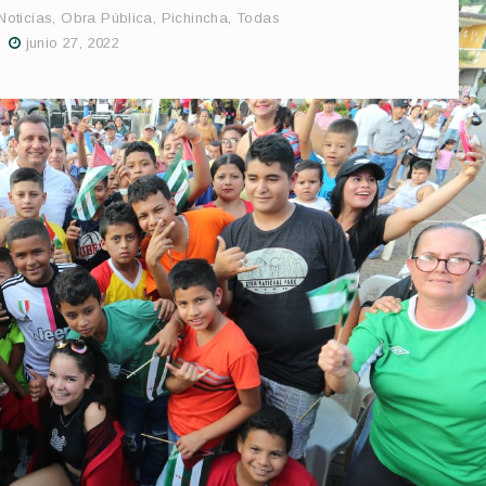
Noticias
,
Obra Pública
,
Pichincha
,
Todas
junio 27, 2022