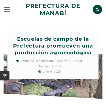
PREFECTURA DE
MANABÍ
Escuelas de campo de la
Prefectura promueven una
producción agroecológica
Ambiente
,
bicentenario
,
Desarrollo Social
,
Noticias
,
Todas
junio 9, 2025