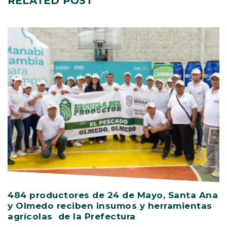
RELATED
POST
484 productores de 24 de Mayo, Santa Ana
V
y Olmedo reciben insumos y herramientas
C
agrícolas de la Prefectura
D