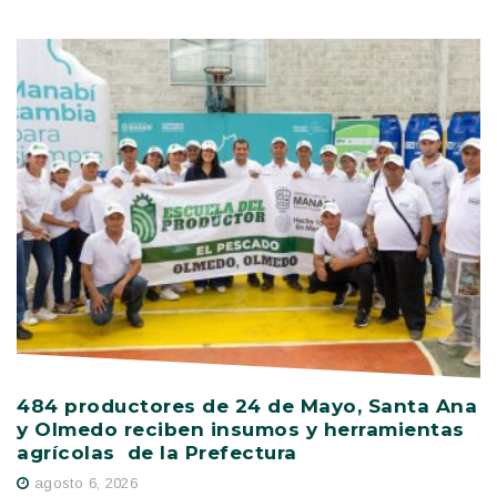
484 productores de 24 de Mayo, Santa Ana
V
y Olmedo reciben insumos y herramientas
C
agrícolas de la Prefectura
D
agosto 6, 2026