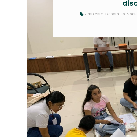
dis
Ambiente
,
Desarrollo Socia