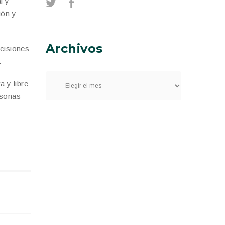
l y
ión y
Archivos
ecisiones
.
 y libre
rsonas