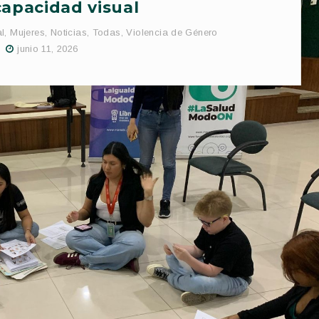
capacidad visual
l
,
Mujeres
,
Noticias
,
Todas
,
Violencia de Género
junio 11, 2026