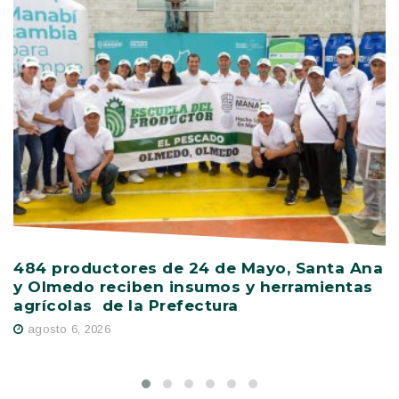
484 productores de 24 de Mayo, Santa Ana
V
y Olmedo reciben insumos y herramientas
C
agrícolas de la Prefectura
D
agosto 6, 2026