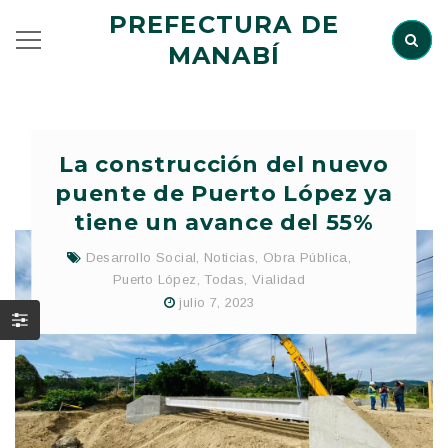
PREFECTURA DE
MANABÍ
La construcción del nuevo
puente de Puerto López ya
tiene un avance del 55%
Desarrollo Social
,
Noticias
,
Obra Pública
,
Puerto López
,
Todas
,
Vialidad
julio 7, 2023