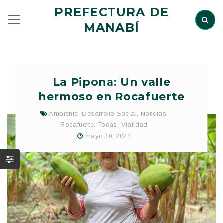
PREFECTURA DE
MANABÍ
La Pipona: Un valle
hermoso en Rocafuerte
Ambiente
,
Desarrollo Social
,
Noticias
,
Rocafuerte
,
Todas
,
Vialidad
mayo 10, 2024